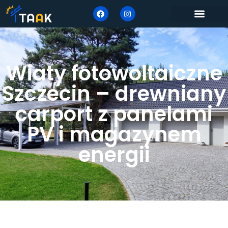
Wiaty fotowoltaiczne
Szczecin – drewniany
carport z panelami
PV i magazynem
energii