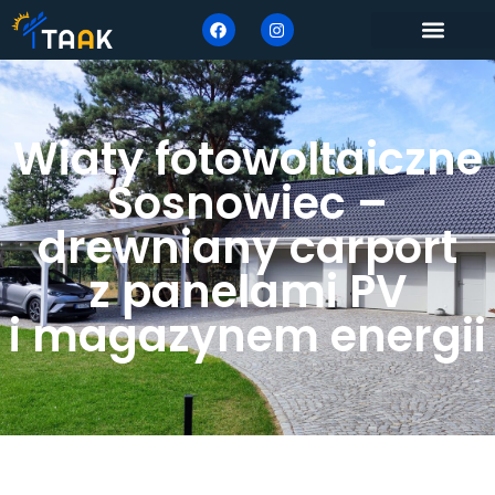
Wiaty fotowoltaiczne
Sosnowiec –
drewniany carport
z panelami PV
i magazynem energii