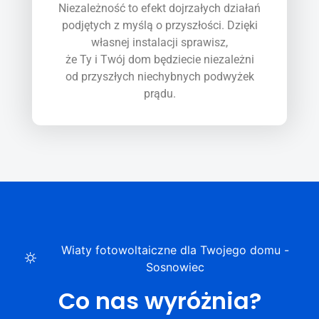
Niezależność to efekt dojrzałych działań
podjętych z myślą o przyszłości. Dzięki
własnej instalacji sprawisz,
że Ty i Twój dom będziecie niezależni
od przyszłych niechybnych podwyżek
prądu.
Wiaty fotowoltaiczne dla Twojego domu -
Sosnowiec
Co nas wyróżnia?