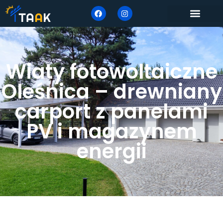
Wiaty fotowoltaiczne
Oleśnica – drewniany
carport z panelami
PV i magazynem
energii